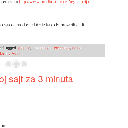
nasem sajtu
http://www.prodhosting.net/registracija-
vas da nas kontaktirate kako bi proverili da li
nd tagged
.graphic
,
.marketing
,
.technology
,
domeni
,
osting Admin
.
j sajt za 3 minuta
enom!