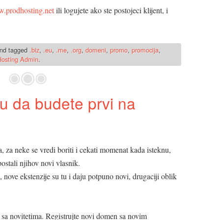
.prodhosting.net
ili logujete ako ste postojeci klijent, i
nd tagged
.biz
,
.eu
,
.me
,
.org
,
domeni
,
promo
,
promocija
,
osting Admin
.
 da budete prvi na
 za neke se vredi boriti i cekati momenat kada isteknu,
ostali njihov novi vlasnik.
ove ekstenzije su tu i daju potpuno novi, drugaciji oblik
u sa novitetima. Registrujte novi domen sa novim