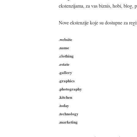
ekstenzijama, za vas biznis, hobi, blog, p
Nove ekstenzije koje su dostupne za regis
.website
.name
.clothing
.estate
.gallery
.graphics
.photography
.kitchen
.today
.technology
.marketing