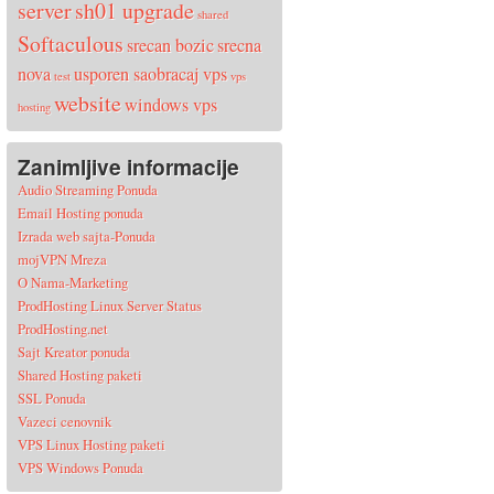
server
sh01 upgrade
shared
Softaculous
srecan bozic
srecna
nova
usporen saobracaj
vps
test
vps
website
windows vps
hosting
Zanimljive informacije
Audio Streaming Ponuda
Email Hosting ponuda
Izrada web sajta-Ponuda
mojVPN Mreza
O Nama-Marketing
ProdHosting Linux Server Status
ProdHosting.net
Sajt Kreator ponuda
Shared Hosting paketi
SSL Ponuda
Vazeci cenovnik
VPS Linux Hosting paketi
VPS Windows Ponuda