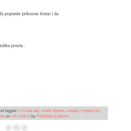
da popunite prilozene forme i da
istiku poseta .
nd tagged
3 minuta sajt
,
izrada sajtova
,
mojsajt
,
mojsajt.net
,
ite
on
16/12/2012
by
ProdHosting Admin
.