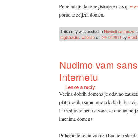
Potrebno je da se registrujete na sajt
www
porucite zeljeni domen.
This entry was posted in
Novosti sa mreže
a
registracija
,
website
on
04/12/2014
by
ProdH
Nudimo vam sansu
Internetu
Leave a reply
Vecina dobrih domena je odavno zauzeta,
platiti veliku sumu novca kako bi bas vi p
U medjuvremenu desava se ono najbolje, n
imenima domena.
Prilagodite se na vreme i budite u sklad