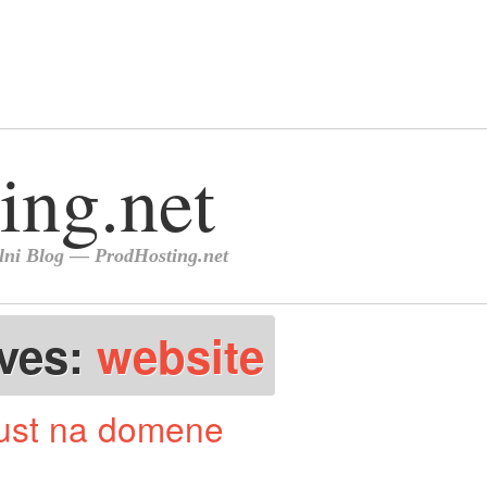
ives:
website
ust na domene