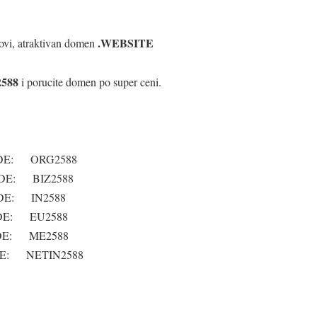
.WEBSITE
novi, atraktivan domen
588
i porucite domen po super ceni.
CODE: ORG2588
CODE: BIZ2588
ODE: IN2588
ODE: EU2588
ODE: ME2588
CODE: NETIN2588