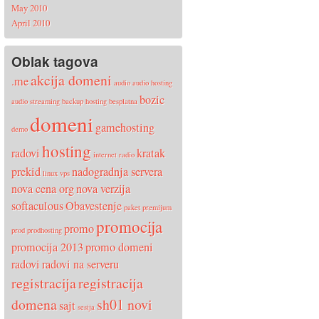
May 2010
April 2010
Oblak tagova
akcija domeni
.me
audio
audio hosting
bozic
audio streaming
backup hosting
besplatna
domeni
gamehosting
demo
hosting
radovi
kratak
internet radio
prekid
nadogradnja servera
linux vps
nova cena org
nova verzija
softaculous
Obavestenje
paket
premijum
promocija
promo
prod
prodhosting
promocija 2013
promo domeni
radovi
radovi na serveru
registracija
registracija
domena
sh01 novi
sajt
sesija