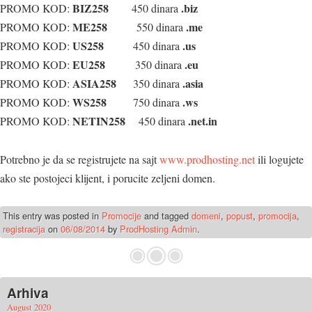
BIZ258
.biz
PROMO KOD:
450 dinara
ME258
.me
PROMO KOD:
550 dinara
US258
.us
PROMO KOD:
450 dinara
EU258
.eu
PROMO KOD:
350 dinara
ASIA258
.asia
PROMO KOD:
350 dinara
WS258
.ws
PROMO KOD:
750 dinara
NETIN258
.net.in
PROMO KOD:
450 dinara
Potrebno je da se registrujete na sajt
www.prodhosting.net
ili logujete
ako ste postojeci klijent, i porucite zeljeni domen.
This entry was posted in
Promocije
and tagged
domeni
,
popust
,
promocija
,
registracija
on
06/08/2014
by
ProdHosting Admin
.
Arhiva
August 2020