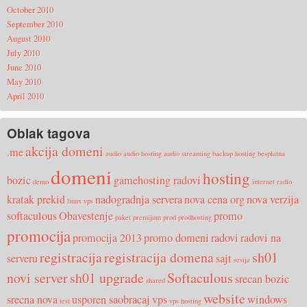
October 2010
September 2010
August 2010
July 2010
June 2010
May 2010
April 2010
Oblak tagova
akcija domeni
.me
audio
audio hosting
audio streaming
backup hosting
besplatna
domeni
hosting
bozic
gamehosting radovi
demo
internet radio
kratak prekid
nadogradnja servera
nova cena org
nova verzija
linux vps
softaculous
Obavestenje
promo
paket
premijum
prod
prodhosting
promocija
promocija 2013
promo domeni
radovi
radovi na
registracija
registracija domena
sh01
serveru
sajt
sesija
novi server
sh01 upgrade
Softaculous
srecan bozic
shared
website
srecna nova
usporen saobracaj
vps
windows
test
vps hosting