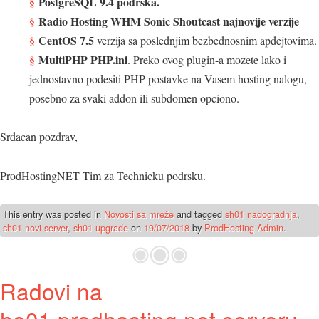
PostgreSQL 9.4 podrska.
Radio Hosting WHM Sonic Shoutcast najnovije verzije
CentOS 7.5
verzija sa poslednjim bezbednosnim apdejtovima.
MultiPHP PHP.ini
. Preko ovog plugin-a mozete lako i
jednostavno podesiti PHP postavke na Vasem hosting nalogu,
posebno za svaki addon ili subdomen opciono.
Srdacan pozdrav,
ProdHostingNET Tim za Technicku podrsku.
This entry was posted in
Novosti sa mreže
and tagged
sh01 nadogradnja
,
sh01 novi server
,
sh01 upgrade
on
19/07/2018
by
ProdHosting Admin
.
Radovi na