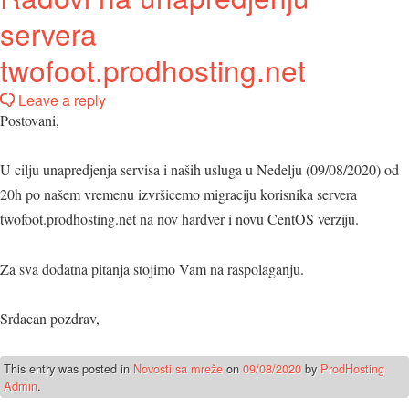
servera
twofoot.prodhosting.net
Leave a reply
Postovani,
U cilju unapredjenja servisa i naših usluga u Nedelju (09/08/2020) od
20h po našem vremenu izvršicemo migraciju korisnika servera
twofoot.prodhosting.net na nov hardver i novu CentOS verziju.
Za sva dodatna pitanja stojimo Vam na raspolaganju.
Srdacan pozdrav,
This entry was posted in
Novosti sa mreže
on
09/08/2020
by
ProdHosting
Admin
.