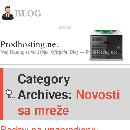
Menu
Skip to content
Category
Archives:
Novosti
sa mreže
Radovi na unapredjenju