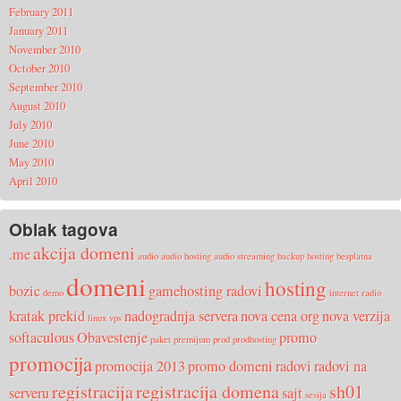
February 2011
January 2011
November 2010
October 2010
September 2010
August 2010
July 2010
June 2010
May 2010
April 2010
Oblak tagova
akcija domeni
.me
audio
audio hosting
audio streaming
backup hosting
besplatna
domeni
hosting
bozic
gamehosting radovi
demo
internet radio
kratak prekid
nadogradnja servera
nova cena org
nova verzija
linux vps
softaculous
Obavestenje
promo
paket
premijum
prod
prodhosting
promocija
promocija 2013
promo domeni
radovi
radovi na
registracija
registracija domena
sh01
serveru
sajt
sesija