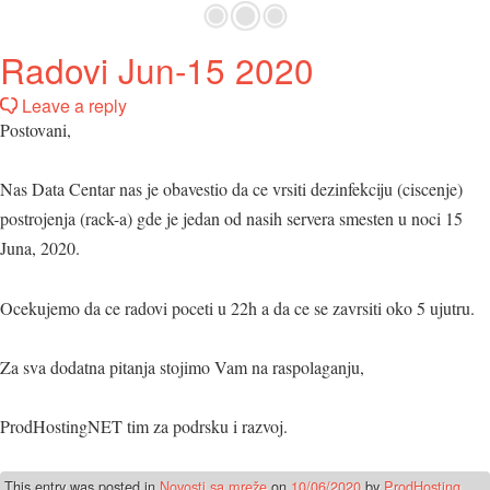
Radovi Jun-15 2020
Leave a reply
Postovani,
Nas Data Centar nas je obavestio da ce vrsiti dezinfekciju (ciscenje)
postrojenja (rack-a) gde je jedan od nasih servera smesten u noci 15
Juna, 2020.
Ocekujemo da ce radovi poceti u 22h a da ce se zavrsiti oko 5 ujutru.
Za sva dodatna pitanja stojimo Vam na raspolaganju,
ProdHostingNET tim za podrsku i razvoj.
This entry was posted in
Novosti sa mreže
on
10/06/2020
by
ProdHosting