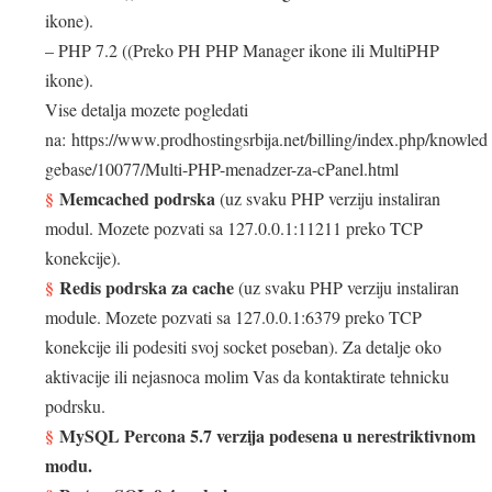
ikone).
– PHP 7.2 ((Preko PH PHP Manager ikone ili MultiPHP
ikone).
Vise detalja mozete pogledati
na: https://www.prodhostingsrbija.net/billing/index.php/knowled
gebase/10077/Multi-PHP-menadzer-za-cPanel.html
Memcached podrska
(uz svaku PHP verziju instaliran
modul. Mozete pozvati sa 127.0.0.1:11211 preko TCP
konekcije).
Redis podrska za cache
(uz svaku PHP verziju instaliran
module. Mozete pozvati sa 127.0.0.1:6379 preko TCP
konekcije ili podesiti svoj socket poseban). Za detalje oko
aktivacije ili nejasnoca molim Vas da kontaktirate tehnicku
podrsku.
MySQL Percona 5.7 verzija podesena u nerestriktivnom
modu.