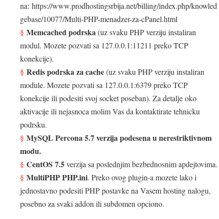
na: https://www.prodhostingsrbija.net/billing/index.php/knowled
gebase/10077/Multi-PHP-menadzer-za-cPanel.html
Memcached podrska
(uz svaku PHP verziju instaliran
modul. Mozete pozvati sa 127.0.0.1:11211 preko TCP
konekcije).
Redis podrska za cache
(uz svaku PHP verziju instaliran
module. Mozete pozvati sa 127.0.0.1:6379 preko TCP
konekcije ili podesiti svoj socket poseban). Za detalje oko
aktivacije ili nejasnoca molim Vas da kontaktirate tehnicku
podrsku.
MySQL Percona 5.7 verzija podesena u nerestriktivnom
modu.
CentOS 7.5
verzija sa poslednjim bezbednosnim apdejtovima.
MultiPHP PHP.ini
. Preko ovog plugin-a mozete lako i
jednostavno podesiti PHP postavke na Vasem hosting nalogu,
posebno za svaki addon ili subdomen opciono.