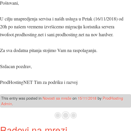
Poštovani,
U cilju unapredjenja servisa i naših usluga u Petak (16/11/2018) od
20h po našem vremenu izvršicemo migraciju korisnika servera
twofoot.prodhosting.net i sani.prodhosting.net na nov hardver.
Za sva dodatna pitanja stojimo Vam na raspolaganju.
Srdacan pozdrav,
ProdHostingNET Tim za podršku i razvoj
This entry was posted in
Novosti sa mreže
on
15/11/2018
by
ProdHosting
Admin
.
Radovi na mrezi