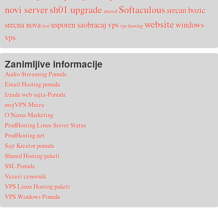
novi server
sh01 upgrade
Softaculous
srecan bozic
shared
website
srecna nova
usporen saobracaj
vps
windows
test
vps hosting
vps
Zanimljive informacije
Audio Streaming Ponuda
Email Hosting ponuda
Izrada web sajta-Ponuda
mojVPN Mreza
O Nama-Marketing
ProdHosting Linux Server Status
ProdHosting.net
Sajt Kreator ponuda
Shared Hosting paketi
SSL Ponuda
Vazeci cenovnik
VPS Linux Hosting paketi
VPS Windows Ponuda