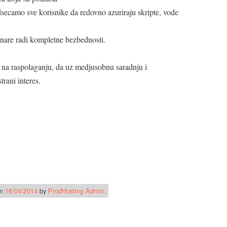
dsecamo sve korisnike da redovno azuriraju skripte, vode
unare radi kompletne bezbednosti.
 na raspolaganju, da uz medjusobnu saradnju i
rani interes.
n
16/04/2014
by
ProdHosting Admin
.