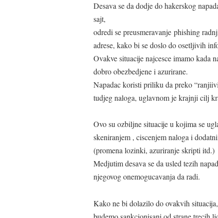
Desava se da dodje do hakerskog napada 
sajt,
odredi se preusmeravanje phishing radnji (
adrese, kako bi se doslo do osetljivih inf
Ovakve situacije najcesce imamo kada na
dobro obezbedjene i azurirane.
Napadac koristi priliku da preko “ranjiiv
tudjeg naloga, uglavnom je krajnji cilj k
Ovo su ozbiljne situacije u kojima se u
skeniranjem , ciscenjem naloga i dodat
(promena lozinki, azuriranje skripti itd.)
Medjutim desava se da usled tezih napad
njegovog onemogucavanja da radi.
Kako ne bi dolazilo do ovakvih situacij
budemo sankcionisani od strane trecih li