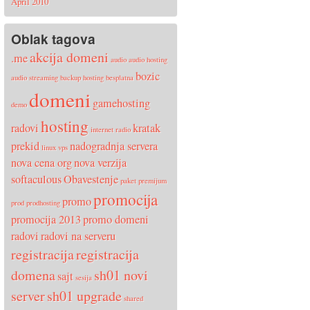
April 2010
Oblak tagova
akcija domeni
.me
audio
audio hosting
bozic
audio streaming
backup hosting
besplatna
domeni
gamehosting
demo
hosting
radovi
kratak
internet radio
prekid
nadogradnja servera
linux vps
nova cena org
nova verzija
softaculous
Obavestenje
paket
premijum
promocija
promo
prod
prodhosting
promocija 2013
promo domeni
radovi
radovi na serveru
registracija
registracija
domena
sh01 novi
sajt
sesija
server
sh01 upgrade
shared