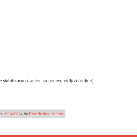
stabilizovao i sajtovi su ponovo vidljivi (online).
n
15/04/2014
by
ProdHosting Admin
.