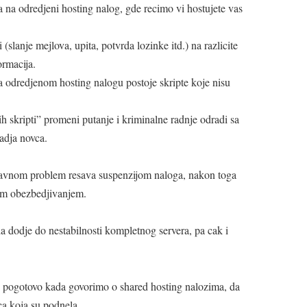
na odredjeni hosting nalog, gde recimo vi hostujete vas
slanje mejlova, upita, potvrda lozinke itd.) na razlicite
ormacija.
 odredjenom hosting nalogu postoje skripte koje nisu
ih skripti” promeni putanje i kriminalne radnje odradi sa
radja novca.
glavnom problem resava suspenzijom naloga, nakon toga
nim obezbedjivanjem.
a dodje do nestabilnosti kompletnog servera, pa cak i
a, pogotovo kada govorimo o shared hosting nalozima, da
ca koja su podnela