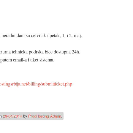
radni dani su cetvrtak i petak, 1. i 2. maj.
ezurna tehnicka podrska bice dostupna 24h.
utem email-a i tiket sistema.
tingsrbija.net/billing/submitticket.php
n
29/04/2014
by
ProdHosting Admin
.