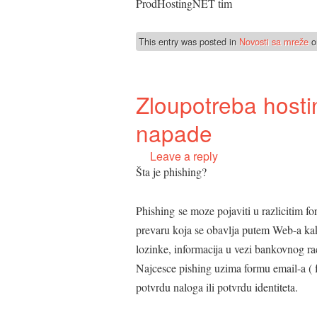
ProdHostingNET tim
This entry was posted in
Novosti sa mreže
o
Zloupotreba hosti
napade
Leave a reply
Šta je phishing?
Phishing se moze pojaviti u razlicitim fo
prevaru koja se obavlja putem Web-a kako
lozinke, informacija u vezi bankovnog ra
Najcesce pishing uzima formu email-a ( f
potvrdu naloga ili potvrdu identiteta.