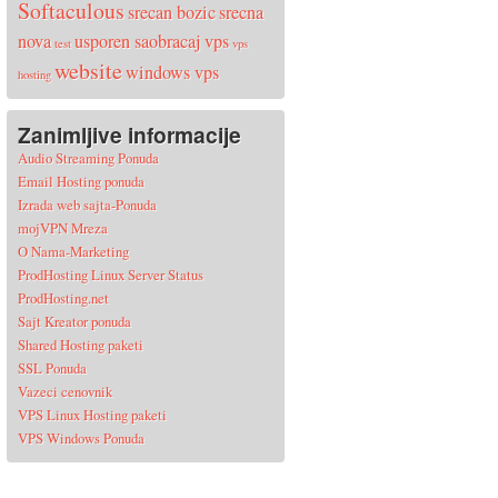
Softaculous
srecan bozic
srecna
nova
usporen saobracaj
vps
test
vps
website
windows vps
hosting
Zanimljive informacije
Audio Streaming Ponuda
Email Hosting ponuda
Izrada web sajta-Ponuda
mojVPN Mreza
O Nama-Marketing
ProdHosting Linux Server Status
ProdHosting.net
Sajt Kreator ponuda
Shared Hosting paketi
SSL Ponuda
Vazeci cenovnik
VPS Linux Hosting paketi
VPS Windows Ponuda