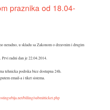
m praznika od 18.04-
emo neradno, u skladu sa Zakonom o drzavnim i drugim
 Prvi radni dan je 22.04.2014.
rna tehnicka podrska bice dostupna 24h.
utem email-a i tiket sistema.
tingsrbija.net/billing/submitticket.php