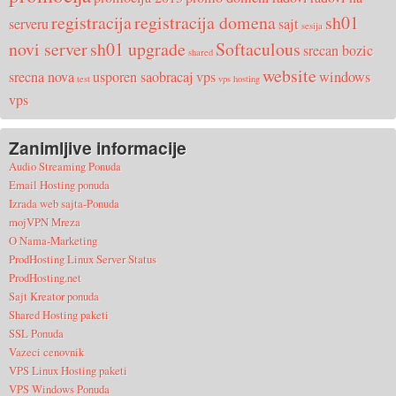
registracija
registracija domena
sh01
serveru
sajt
sesija
novi server
sh01 upgrade
Softaculous
srecan bozic
shared
website
srecna nova
usporen saobracaj
vps
windows
test
vps hosting
vps
Zanimljive informacije
Audio Streaming Ponuda
Email Hosting ponuda
Izrada web sajta-Ponuda
mojVPN Mreza
O Nama-Marketing
ProdHosting Linux Server Status
ProdHosting.net
Sajt Kreator ponuda
Shared Hosting paketi
SSL Ponuda
Vazeci cenovnik
VPS Linux Hosting paketi
VPS Windows Ponuda