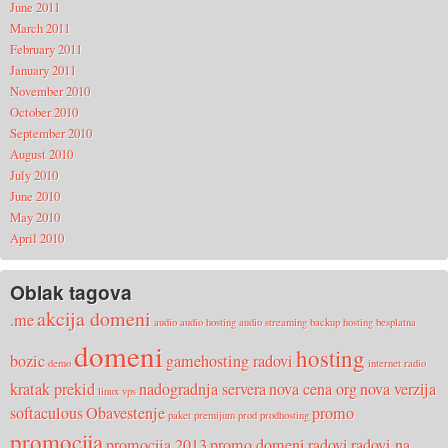
June 2011
March 2011
February 2011
January 2011
November 2010
October 2010
September 2010
August 2010
July 2010
June 2010
May 2010
April 2010
Oblak tagova
akcija domeni
.me
audio
audio hosting
audio streaming
backup hosting
besplatna
domeni
hosting
bozic
gamehosting radovi
demo
internet radio
kratak prekid
nadogradnja servera
nova cena org
nova verzija
linux vps
softaculous
Obavestenje
promo
paket
premijum
prod
prodhosting
promocija
promocija 2013
promo domeni
radovi
radovi na