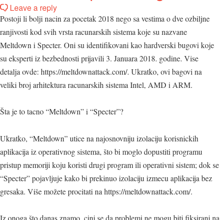
Leave a reply
Postoji li bolji nacin za pocetak 2018 nego sa vestima o dve ozbiljne
ranjivosti kod svih vrsta racunarskih sistema koje su nazvane
Meltdown i Specter. Oni su identifikovani kao hardverski bugovi koje
su eksperti iz bezbednosti prijavili 3. Januara 2018. godine. Vise
detalja ovde: https://meltdownattack.com/. Ukratko, ovi bagovi na
veliki broj arhitektura racunarskih sistema Intel, AMD i ARM.
Šta je to tacno “Meltdown” i “Specter”?
Ukratko, “Meltdown” utice na najosnovniju izolaciju korisnickih
aplikacija iz operativnog sistema, što bi moglo dopustiti programu
pristup memoriji koju koristi drugi program ili operativni sistem; dok se
“Specter” pojavljuje kako bi prekinuo izolaciju izmecu aplikacija bez
gresaka. Više možete procitati na https://meltdownattack.com/.
Iz onoga što danas znamo, cini se da problemi ne mogu biti fiksirani na