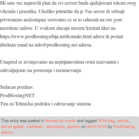
Mi smo vec napravili plan da svi serveri budu apdejtovani tokom ovog
vikenda i praznika. Ukoliko primetite da je Vas server ili vebsajt
privremeno nedostupan verovatno ce se to odnositi na ove gore
navedene radove. U svakom slucaju mozete kreirati tiket na
https://www.prodhostingsrbija.net/kontakt.html adresi ili poslati
direktan email na info@prodhosting.net adresu.
Unapred se izvinjavamo na neprijatnostima ovim izazvanim i
zahvaljujemo na poverenju i razumevanju.
Srdacan pozdrav,
ProdHostingNET
Tim za Tehnicku podrsku i odrzavanje sistema
This entry was posted in
Novosti sa mreže
and tagged
2018 bag
,
centos
,
kernel apdejt
,
meltdown
,
odrzavanje
,
spectre
on
06/01/2018
by
ProdHosting
Admin
.